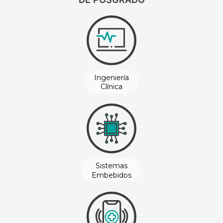
Ingeniería
Clínica
Ingeniería
Clínica
Sistemas
Embebidos
Ingeniería
Clínica