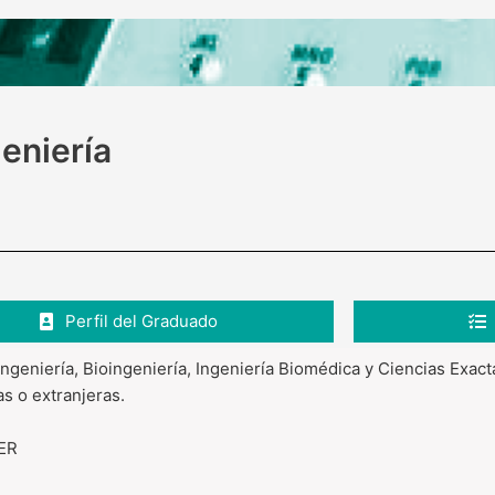
geniería
Perfil del Graduado
Ingeniería, Bioingeniería, Ingeniería Biomédica y Ciencias Exac
as o extranjeras.
NER