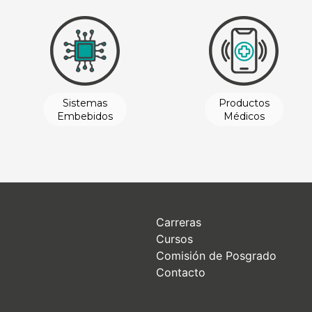
Sistemas
Productos
Embebidos
Médicos
Ingeniería
Ingeniería
Clínica
Clínica
Carreras
Cursos
Comisión de Posgrado
Contacto